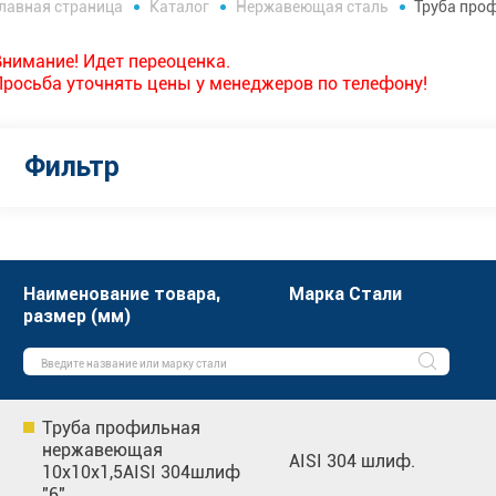
лавная страница
Каталог
Нержавеющая сталь
Труба про
Внимание! Идет переоценка.
Просьба уточнять цены у менеджеров по телефону!
Фильтр
Наименование товара,
Марка Стали
размер (мм)
Труба профильная
нержавеющая
AISI 304 шлиф.
10х10х1,5AISI 304шлиф
"6"