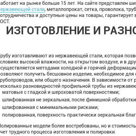
работает на рынке больше 15 лет. На сайте представлен ш
нержавеющей стали
, металлопрокат, сетка, проволока, т
сотрудничества и доступные цены на товары, гарантирует 
ГОСТ.
ИЗГОТОВЛЕНИЕ И РАЗН
Трубу изготавливают из нержавеющей стали, которая позв
условиях высокой влажности, на открытом воздухе, и в др
осуществляется методами холодной и горячей деформации,
позволяют получить бесшовное изделие, необходимое для 
трубопроводов, или общего назначения. В зависимости от
несколько разновидностей профильной трубы из нержавею
матовые с гладкой и шероховатой поверхностями;
шлифованная не зеркальная, после финишной обработки
шлифованная с минимальными рисками;
полированная, поверхность практически зеркальная бла
Полированные модели более востребованы, но и стоимость
счет трудного процесса изготовления и полировки.