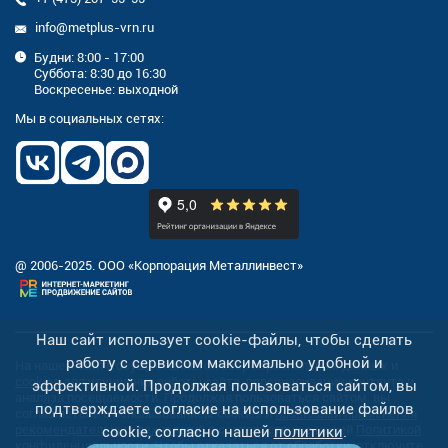
info@metplus-vrn.ru
Будни: 8:00 - 17:00
Суббота: 8:30 до 16:30
Воскресенье: выходной
Мы в социальных сетях:
@ 2006-2025. ООО «Корпорация Металлинвест»
Наш сайт использует cookie-файлы, чтобы сделать
работу с сервисом максимально удобной и
На нашем сайте осуществляется сбор персональных данных и
cookies
для улучшения работы сайта, персонализации контента и
эффективной. Продолжая пользоваться сайтом, вы
анализа посещаемости. Продолжая пользоваться сайтом, вы
подтверждаете согласие на использование файлов
соглашаетесь с использованием cookies и
правилами применения
рекомендательных технологий
в соответствии с нашей
Политикой
cookie, согласно нашей
политики
.
конфиденциальности
. Чтобы отказаться от обработки, отключите