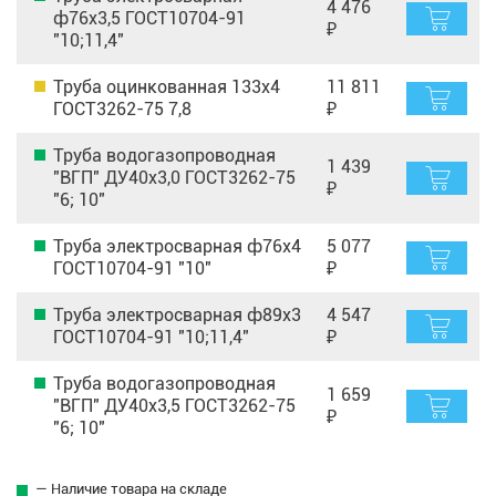
4 476
ф76х3,5 ГОСТ10704-91
₽
"10;11,4"
Труба оцинкованная 133х4
11 811
ГОСТ3262-75 7,8
₽
Труба водогазопроводная
1 439
"ВГП" ДУ40х3,0 ГОСТ3262-75
₽
"6; 10"
Труба электросварная ф76х4
5 077
ГОСТ10704-91 "10"
₽
Труба электросварная ф89х3
4 547
ГОСТ10704-91 "10;11,4"
₽
Труба водогазопроводная
1 659
"ВГП" ДУ40х3,5 ГОСТ3262-75
₽
"6; 10"
— Наличие товара на складе