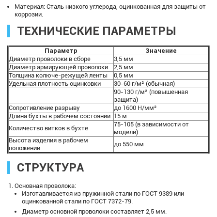
Материал: Сталь низкого углерода, оцинкованная для защиты от
коррозии.
ТЕХНИЧЕСКИЕ ПАРАМЕТРЫ
Параметр
Значение
Диаметр проволоки в сборе
3,5 мм
Диаметр армирующей проволоки
2,5 мм
Толщина колюче-режущей ленты
0,5 мм
Удельная плотность оцинковки
30-60 г/м² (обычная)
90-130 г/м² (повышенная
защита)
Сопротивление разрыву
до 1600 Н/мм²
Длина бухты в рабочем состоянии
15 м
75-105 (в зависимости от
Количество витков в бухте
модели)
Высота изделия в рабочем
до 550 мм
положении
СТРУКТУРА
Основная проволока:
Изготавливается из пружинной стали по ГОСТ 9389 или
оцинкованной стали по ГОСТ 7372-79.
Диаметр основной проволоки составляет 2,5 мм.