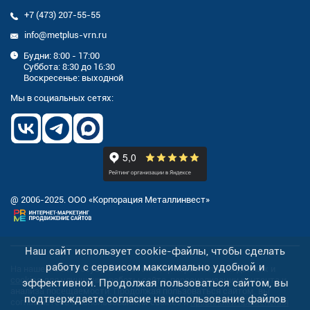
+7 (473) 207-55-55
info@metplus-vrn.ru
Будни: 8:00 - 17:00
Суббота: 8:30 до 16:30
Воскресенье: выходной
Мы в социальных сетях:
@ 2006-2025. ООО «Корпорация Металлинвест»
Наш сайт использует cookie-файлы, чтобы сделать
работу с сервисом максимально удобной и
На нашем сайте осуществляется сбор персональных данных и
cookies
для улучшения работы сайта, персонализации контента и
эффективной. Продолжая пользоваться сайтом, вы
анализа посещаемости. Продолжая пользоваться сайтом, вы
подтверждаете согласие на использование файлов
соглашаетесь с использованием cookies и
правилами применения